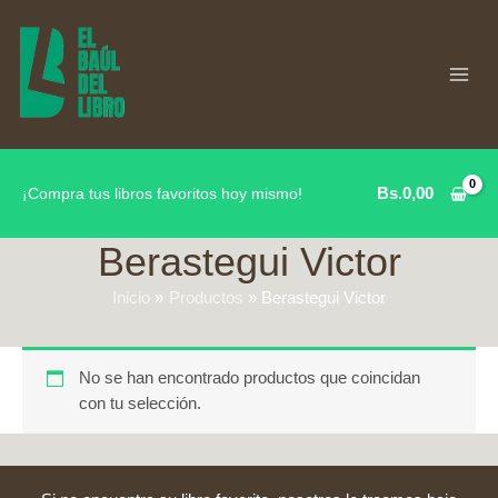
Ir
al
contenido
Bs.
0,00
¡Compra tus libros favoritos hoy mismo!
Berastegui Victor
Inicio
Productos
Berastegui Victor
No se han encontrado productos que coincidan
con tu selección.