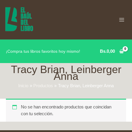
Ir
al
contenido
Bs.
0,00
¡Compra tus libros favoritos hoy mismo!
Tracy Brian, Leinberger
Anna
Inicio
Productos
Tracy Brian, Leinberger Anna
No se han encontrado productos que coincidan
con tu selección.