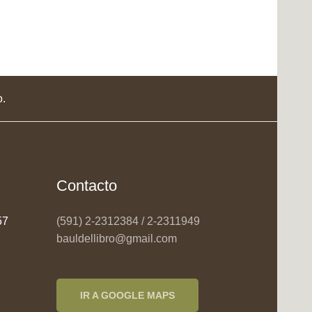
o.
Contacto
957
(591) 2-2312384 / 2-2311949
bauldellibro@gmail.com
IR A GOOGLE MAPS