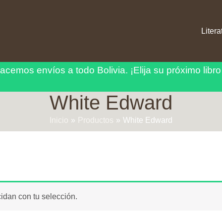
Litera
acemos envíos a todo Bolivia.
¡Elija su próximo libro
White Edward
Inicio
Productos
White Edward
idan con tu selección.