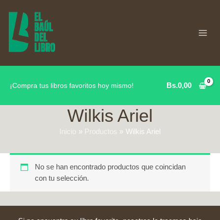
Ir
al
contenido
Bs.
0,00
¡Compra tus libros favoritos hoy mismo!
Wilkis Ariel
Inicio
Productos
Wilkis Ariel
No se han encontrado productos que coincidan
con tu selección.