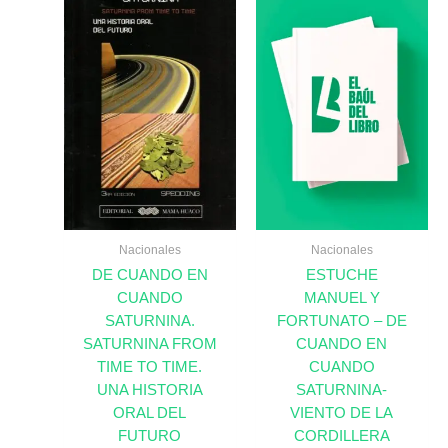
Nacionales
Nacionales
DE CUANDO EN
ESTUCHE
CUANDO
MANUEL Y
SATURNINA.
FORTUNATO – DE
SATURNINA FROM
CUANDO EN
TIME TO TIME.
CUANDO
UNA HISTORIA
SATURNINA-
ORAL DEL
VIENTO DE LA
FUTURO
CORDILLERA