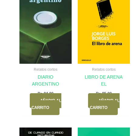
Relatos cortos
Relatos cortos
DIARIO
LIBRO DE ARENA
ARGENTINO
EL
Bs.
84,00
Bs.
85,00
AÑADIR AL
AÑADIR AL
CARRITO
CARRITO