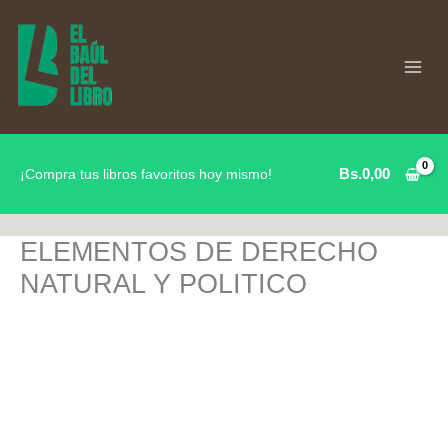
Ir
al
contenido
Bs.
0,00
¡Compra tus libros favoritos hoy mismo!
ELEMENTOS DE DERECHO
NATURAL Y POLITICO