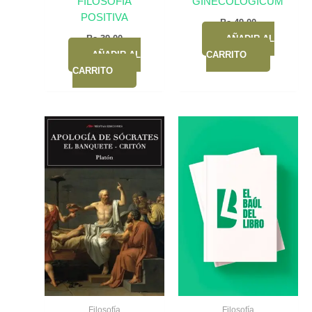
FILOSOFIA
GINECOLOGICUM
POSITIVA
Bs.
49,00
Bs.
39,00
AÑADIR AL
AÑADIR AL
CARRITO
CARRITO
Filosofía
Filosofía