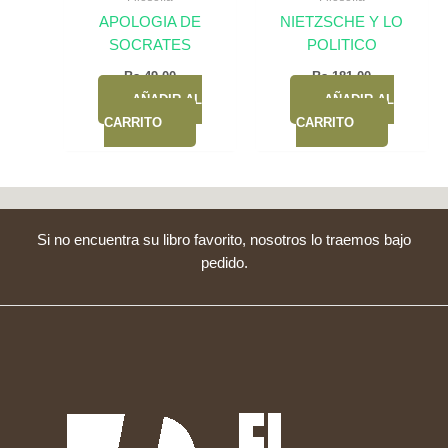
APOLOGIA DE
NIETZSCHE Y LO
SOCRATES
POLITICO
Bs.
49,00
Bs.
181,00
AÑADIR AL
AÑADIR AL
CARRITO
CARRITO
Si no encuentra su libro favorito, nosotros lo traemos bajo
pedido.