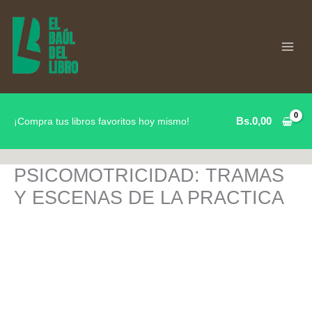
Ir
al
contenido
Bs.
0,00
¡Compra tus libros favoritos hoy mismo!
PSICOMOTRICIDAD: TRAMAS
Y ESCENAS DE LA PRACTICA