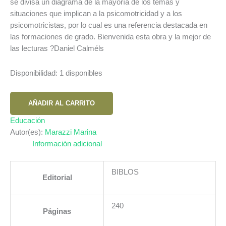
se divisa un diagrama de la mayoría de los temas y
situaciones que implican a la psicomotricidad y a los
psicomotricistas, por lo cual es una referencia destacada en
las formaciones de grado. Bienvenida esta obra y la mejor de
las lecturas ?Daniel Calméls
Disponibilidad:
1 disponibles
PSICOMOTRICIDAD:
AÑADIR AL CARRITO
TRAMAS
Y
Educación
ESCENAS
Autor(es):
Marazzi Marina
DE
Información adicional
LA
PRACTICA
BIBLOS
Editorial
cantidad
240
Páginas