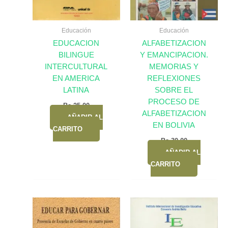
Educación
Educación
EDUCACION
ALFABETIZACION
BILINGUE
Y EMANCIPACION.
INTERCULTURAL
MEMORIAS Y
EN AMERICA
REFLEXIONES
LATINA
SOBRE EL
PROCESO DE
Bs.
25,00
ALFABETIZACION
AÑADIR AL
EN BOLIVIA
CARRITO
Bs.
30,00
AÑADIR AL
CARRITO