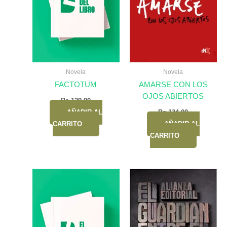
Novela
Novela
FACTOTUM
AMARSE CON LOS
OJOS ABIERTOS
Bs.
129,00
AÑADIR AL
Bs.
134,00
CARRITO
AÑADIR AL
CARRITO