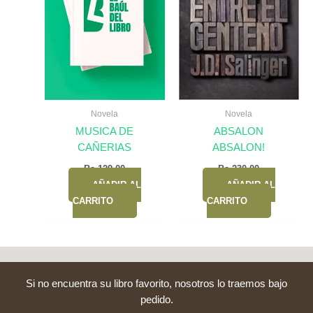
Novela
Novela
MUSICA DE
ABSALON
CAÑERIAS
ABSALON!
Bs.
129,00
Bs.
230,00
AÑADIR AL
AÑADIR AL
CARRITO
CARRITO
Si no encuentra su libro favorito, nosotros lo traemos bajo
pedido.