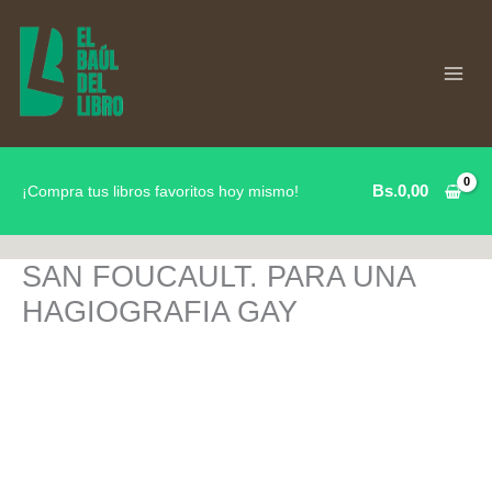
Ir
al
contenido
Bs.
0,00
¡Compra tus libros favoritos hoy mismo!
SAN FOUCAULT. PARA UNA
HAGIOGRAFIA GAY