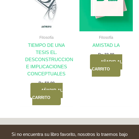
Filosofía
Filosofía
TIEMPO DE UNA
AMISTAD LA
TESIS EL.
Bs.
33,00
DESCONSTRUCCION
AÑADIR AL
E IMPLICACIONES
CARRITO
CONCEPTUALES
Bs.
50,00
AÑADIR AL
CARRITO
Si no encuentra su libro favorito, nosotros lo traemos bajo