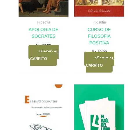
Filosofía
Filosofía
APOLOGIA DE
CURSO DE
SOCRATES
FILOSOFIA
POSITIVA
Bs.
49,00
AÑADIR AL
Bs.
39,00
CARRITO
AÑADIR AL
CARRITO