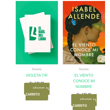
Novela
Novela
VIOLETA T/R
EL VIENTO
CONOCE MI
Bs.
249,00
NOMBRE
AÑADIR AL
CARRITO
Bs.
179,00
AÑADIR AL
CARRITO