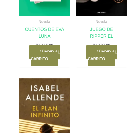
Novela
Novela
CUENTOS DE EVA
JUEGO DE
LUNA
RIPPER EL
Bs.
165,00
Bs.
127,00
AÑADIR AL
AÑADIR AL
CARRITO
CARRITO