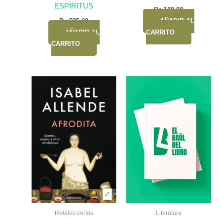
ESPÍRITUS
Bs.
189,00
Bs.
585,00
AÑADIR AL
AÑADIR AL
CARRITO
CARRITO
Relatos cortos
Literatura