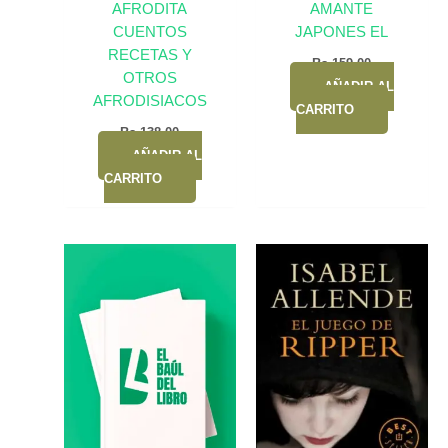
AFRODITA
AMANTE
CUENTOS
JAPONES EL
RECETAS Y
Bs.
159,00
OTROS
AÑADIR AL
AFRODISIACOS
CARRITO
Bs.
138,00
AÑADIR AL
CARRITO