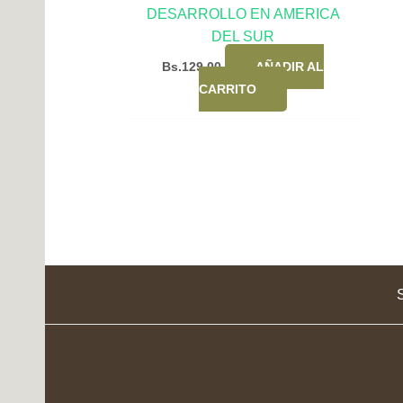
DESARROLLO EN AMERICA
DEL SUR
Bs.
129,00
AÑADIR AL
CARRITO
S