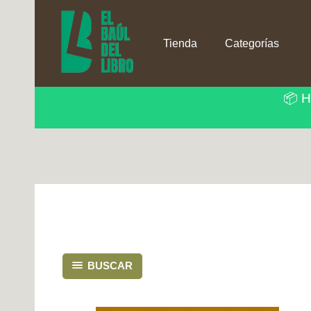
Ir
al
contenido
Tienda
Categorías
📦 H
BUSCAR