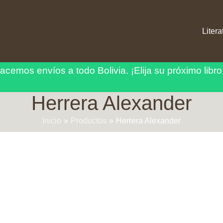
Litera
acemos envíos a todo Bolivia.
¡Elija su próximo libro
Herrera Alexander
Inicio
Productos
Herrera Alexander