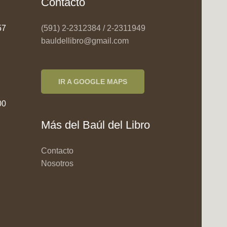
Contacto
957
(591) 2-2312384 / 2-2311949
bauldellibro@gmail.com
IR A GOOGLE MAPS
00
Más del Baúl del Libro
Contacto
Nosotros