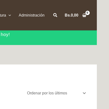
Buscar
tura
Administración
Bs.
0,00
 hoy!