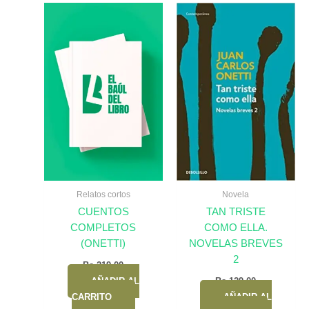
Relatos cortos
Novela
CUENTOS
TAN TRISTE
COMPLETOS
COMO ELLA.
(ONETTI)
NOVELAS BREVES
2
Bs.
219,00
AÑADIR AL
Bs.
129,00
CARRITO
AÑADIR AL