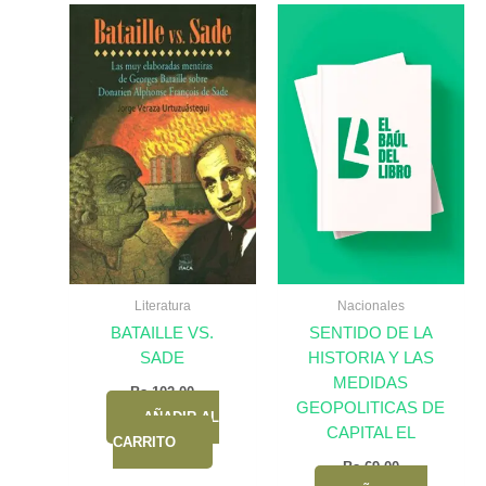
Literatura
Nacionales
BATAILLE VS.
SENTIDO DE LA
SADE
HISTORIA Y LAS
MEDIDAS
Bs.
102,00
GEOPOLITICAS DE
AÑADIR AL
CAPITAL EL
CARRITO
Bs.
69,00