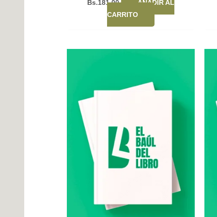
Bs.
181,00
AÑADIR AL
CARRITO