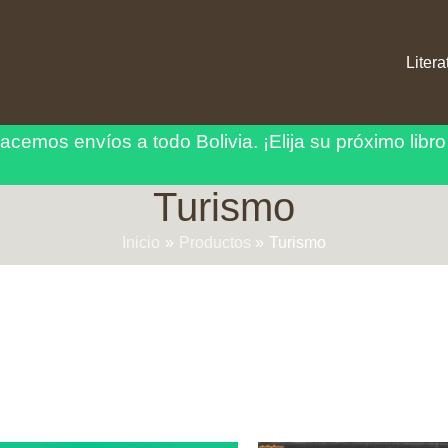
Litera
acemos envíos a todo Bolivia.
¡Elija su próximo libro
Turismo
Inicio
Productos
Turismo