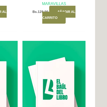
MARAVILLAS
R AL
Bs.
129,00
AÑADIR AL
CARRITO