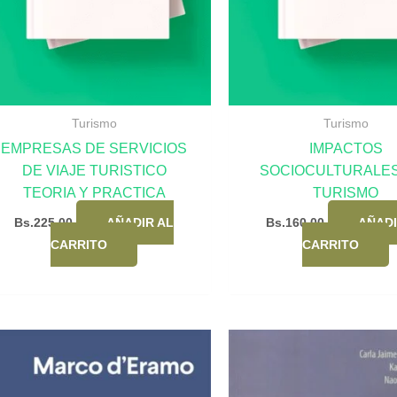
Turismo
Turismo
EMPRESAS DE SERVICIOS
IMPACTOS
DE VIAJE TURISTICO
SOCIOCULTURALES
TEORIA Y PRACTICA
TURISMO
Bs.
225,00
AÑADIR AL
Bs.
160,00
AÑADI
CARRITO
CARRITO