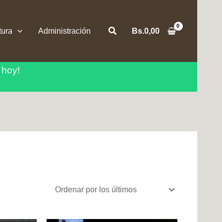
Buscar
tura
Administración
Bs.
0,00
 hoy!