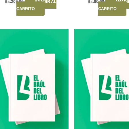
Bs.
209,00
AÑADIR AL
Bs.
80,00
AÑADI
CARRITO
CARRITO