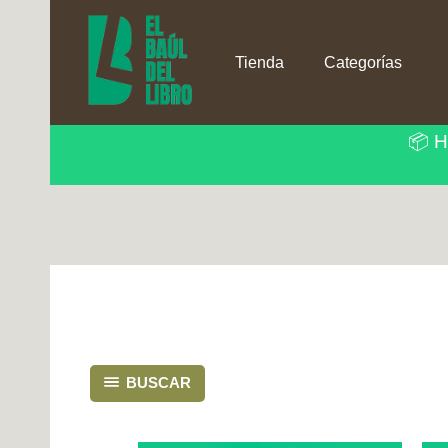
Ir
al
contenido
Tienda
Categorías
📦 H
BUSCAR