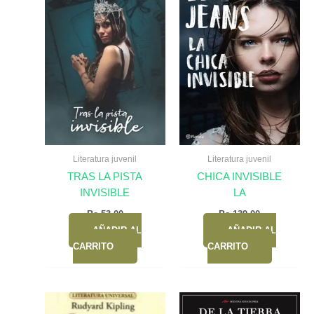
Literatura juvenil
Literatura juvenil
TRAS LA PISTA
CHICA INVISIBLE
INVISIBLE
LA
Bs.
53,00
Bs.
139,00
AÑADIR AL
AÑADIR AL
CARRITO
CARRITO