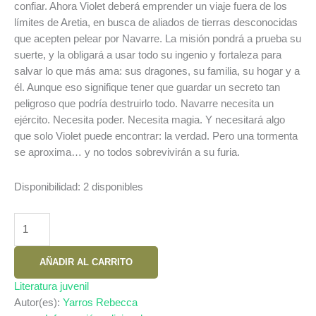
confiar. Ahora Violet deberá emprender un viaje fuera de los
límites de Aretia, en busca de aliados de tierras desconocidas
que acepten pelear por Navarre. La misión pondrá a prueba su
suerte, y la obligará a usar todo su ingenio y fortaleza para
salvar lo que más ama: sus dragones, su familia, su hogar y a
él. Aunque eso signifique tener que guardar un secreto tan
peligroso que podría destruirlo todo. Navarre necesita un
ejército. Necesita poder. Necesita magia. Y necesitará algo
que solo Violet puede encontrar: la verdad. Pero una tormenta
se aproxima… y no todos sobrevivirán a su furia.
Disponibilidad:
2 disponibles
ALAS
DE
ÓNIX
AÑADIR AL CARRITO
(EMPÍREO
3)
Literatura juvenil
cantidad
Autor(es):
Yarros Rebecca