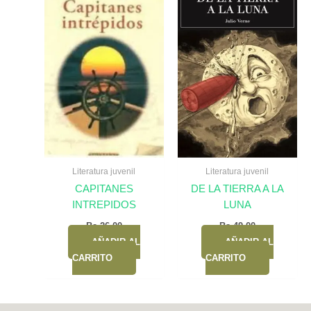
Literatura juvenil
Literatura juvenil
CAPITANES
DE LA TIERRA A LA
INTREPIDOS
LUNA
Bs.
26,00
Bs.
49,00
AÑADIR AL
AÑADIR AL
CARRITO
CARRITO