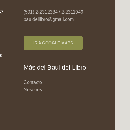
957
(591) 2-2312384 / 2-2311949
bauldellibro@gmail.com
IR A GOOGLE MAPS
00
Más del Baúl del Libro
Contacto
Nosotros