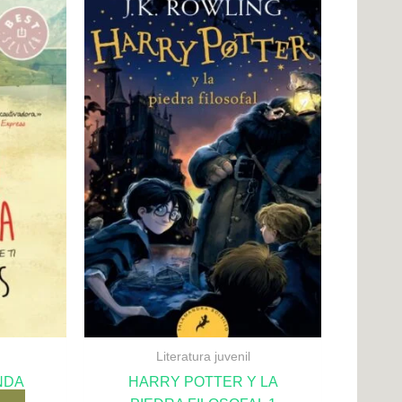
Literatura juvenil
NDA
HARRY POTTER Y LA