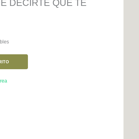
E DECIRTE QUE TE
bles
RITO
rea