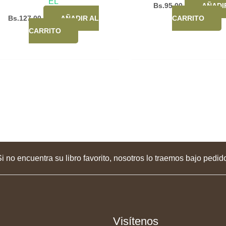
EL
Bs.
95,00
AÑADI
Bs.
127,00
AÑADIR AL
CARRITO
CARRITO
i no encuentra su libro favorito, nosotros lo traemos bajo pedid
Visítenos