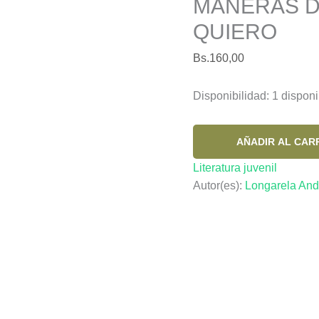
MANERAS D
QUIERO
Bs.
160,00
Disponibilidad:
1 disponi
AMOR
AÑADIR AL CAR
SE
Literatura juvenil
ESCRIBE
Autor(es):
Longarela And
CON
H
Y
OTRAS
MANERAS
DE
DECIRTE
QUE