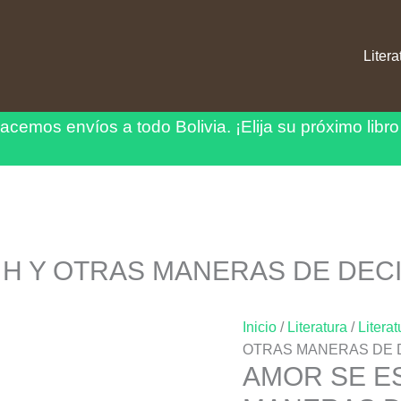
Litera
acemos envíos a todo Bolivia.
¡Elija su próximo libro
 H Y OTRAS MANERAS DE DECI
Inicio
/
Literatura
/
Literat
OTRAS MANERAS DE 
AMOR SE E