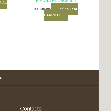
PIEDRA FILOSOFAL 1
R AL
Bs.
145,00
AÑADIR AL
CARRITO
o.
Contacto