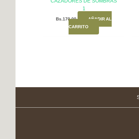
CAZADORES DE SOMBRAS
1
Bs.
170,00
AÑADIR AL
CARRITO
S