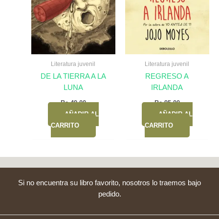
Literatura juvenil
Literatura juvenil
DE LA TIERRA A LA
REGRESO A
LUNA
IRLANDA
Bs.
49,00
Bs.
95,00
AÑADIR AL
AÑADIR AL
CARRITO
CARRITO
Si no encuentra su libro favorito, nosotros lo traemos bajo
pedido.