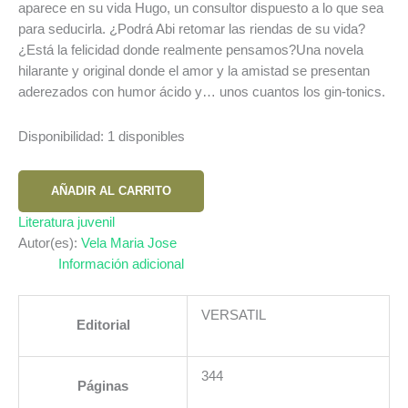
aparece en su vida Hugo, un consultor dispuesto a lo que sea
para seducirla. ¿Podrá Abi retomar las riendas de su vida?
¿Está la felicidad donde realmente pensamos?Una novela
hilarante y original donde el amor y la amistad se presentan
aderezados con humor ácido y… unos cuantos los gin-tonics.
Disponibilidad:
1 disponibles
AMOR
AÑADIR AL CARRITO
Y
GIN
Literatura juvenil
TONIC
Autor(es):
Vela Maria Jose
cantidad
Información adicional
VERSATIL
Editorial
344
Páginas