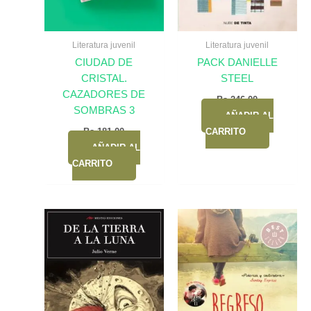
Literatura juvenil
Literatura juvenil
CIUDAD DE
PACK DANIELLE
CRISTAL.
STEEL
CAZADORES DE
Bs.
246,00
SOMBRAS 3
AÑADIR AL
Bs.
181,00
CARRITO
AÑADIR AL
CARRITO