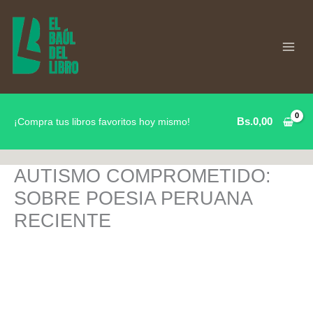
Ir
al
contenido
Bs.
0,00
¡Compra tus libros favoritos hoy mismo!
AUTISMO COMPROMETIDO:
SOBRE POESIA PERUANA
RECIENTE