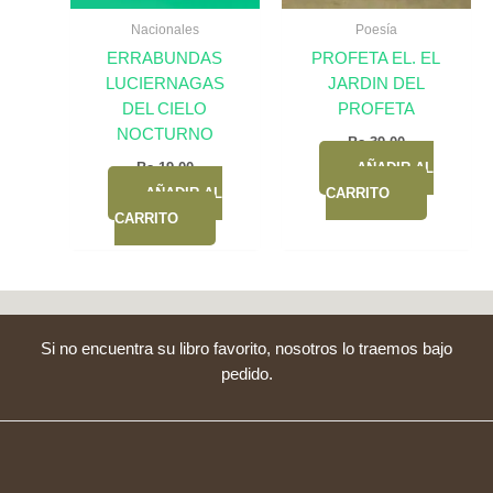
Nacionales
Poesía
ERRABUNDAS
PROFETA EL. EL
LUCIERNAGAS
JARDIN DEL
DEL CIELO
PROFETA
NOCTURNO
Bs.
39,00
Bs.
19,00
AÑADIR AL
AÑADIR AL
CARRITO
CARRITO
Si no encuentra su libro favorito, nosotros lo traemos bajo
pedido.