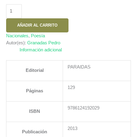
AUTISMO
COMPROMETIDO:
SOBRE
AÑADIR AL CARRITO
POESIA
PERUANA
Nacionales
,
Poesía
RECIENTE
Autor(es):
Granadas Pedro
cantidad
Información adicional
PARAIDAS
Editorial
129
Páginas
9786124192029
ISBN
2013
Publicación