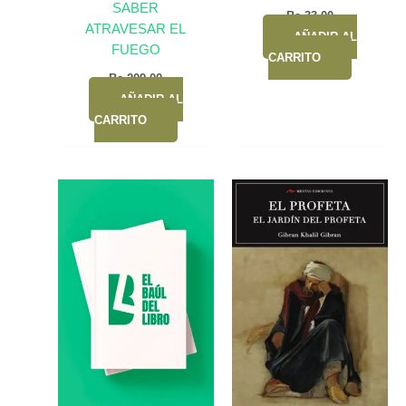
SABER
Bs.
33,00
ATRAVESAR EL
AÑADIR AL
FUEGO
CARRITO
Bs.
209,00
AÑADIR AL
CARRITO