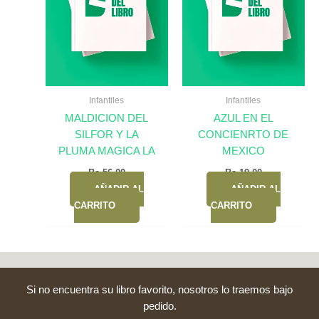
Infantiles
Infantiles
MALDICION DEL
AZUL EN EL
SILFOR Y LA
CONCIENRTO DE
PLUMA MAGICA LA
MEXICO
Bs.
56,00
Bs.
19,00
AÑADIR AL
AÑADIR AL
CARRITO
CARRITO
Si no encuentra su libro favorito, nosotros lo traemos bajo
pedido.