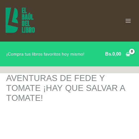
Ir
al
contenido
Bs.
0,00
¡Compra tus libros favoritos hoy mismo!
AVENTURAS DE FEDE Y
TOMATE ¡HAY QUE SALVAR A
TOMATE!