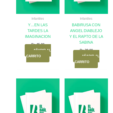
Infantiles
Infantiles
Y…EN LAS
BABIRUSA CON
TARDES LA
ANGEL DIABLEJO
IMAGINACION
Y EL RAPTO DE LA
SABINA
Bs.
45,00
AÑADIR AL
Bs.
30,00
CARRITO
AÑADIR AL
CARRITO