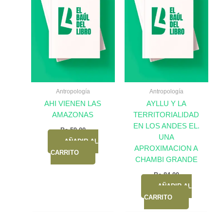
Antropología
Antropología
AHI VIENEN LAS
AYLLU Y LA
AMAZONAS
TERRITORIALIDAD
EN LOS ANDES EL.
Bs.
59,00
UNA
AÑADIR AL
APROXIMACION A
CARRITO
CHAMBI GRANDE
Bs.
84,00
AÑADIR AL
CARRITO