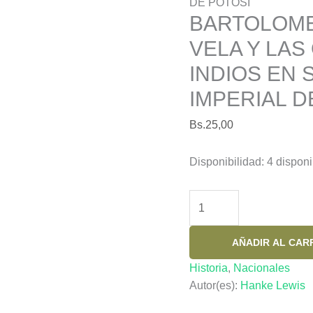
DE POTOSI
BARTOLOME
VELA Y LAS
INDIOS EN S
IMPERIAL D
Bs.
25,00
Disponibilidad:
4 disponi
BARTOLOME
ARZANS
DE
AÑADIR AL CAR
ORSUA
Y
Historia
,
Nacionales
VELA
Autor(es):
Hanke Lewis
Y