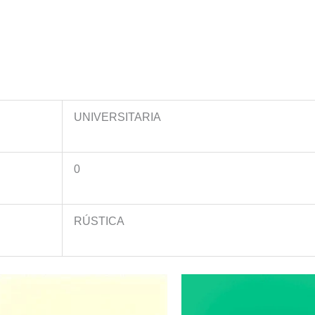
LAS
OPINIONES
SOBRE
INDIOS
EN
SU
HISTORIA
UNIVERSITARIA
DE
LA
VILLA
0
IMPERIAL
DE
POTOSI
RÚSTICA
cantidad