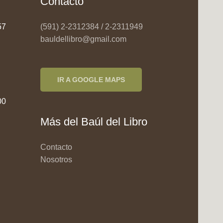
Contacto
957
(591) 2-2312384 / 2-2311949
bauldellibro@gmail.com
IR A GOOGLE MAPS
00
Más del Baúl del Libro
Contacto
Nosotros