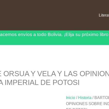
Litera
acemos envíos a todo Bolivia.
¡Elija su próximo libro
ORSUA Y VELA Y LAS OPINIO
LA IMPERIAL DE POTOSI
Inicio
/
Historia
/ BARTO
OPINIONES SOBRE IND