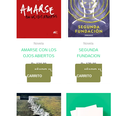
Novela
Novela
AMARSE CON LOS
SEGUNDA
OJOS ABIERTOS
FUNDACION
Bs.
134,00
Bs.
179,00
AÑADIR AL
AÑADIR AL
CARRITO
CARRITO