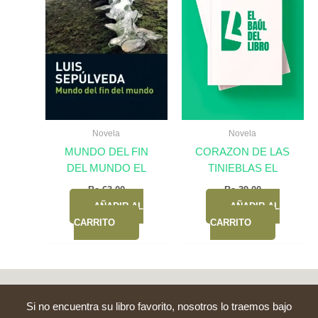
Novela
Novela
MUNDO DEL FIN
CORAZON DE LAS
DEL MUNDO EL
TINIEBLAS EL
Bs.
63,00
Bs.
39,00
AÑADIR AL
AÑADIR AL
CARRITO
CARRITO
Si no encuentra su libro favorito, nosotros lo traemos bajo