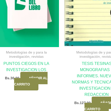
Metodologías de y para la
Metodologías de y par
investigación, revistas
investigación, revist
PUNTOS CIEGOS EN LA
TESIS TESINA
INVESTIGACION LOS
MONOGRAFIAS 
INFORMES. NUE
Bs.
30,00
AÑADIR AL
NORMAS Y TECNIC
CARRITO
INVESTIGACION
REDACCION
Bs.
127,00
AÑADI
CARRITO