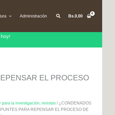
Buscar
tura
Administración
Bs.
0,00
 hoy!
REPENSAR EL PROCESO
para la investigación, revistas
/ ¿CONDENADOS
 APUNTES PARA REPENSAR EL PROCESO DE