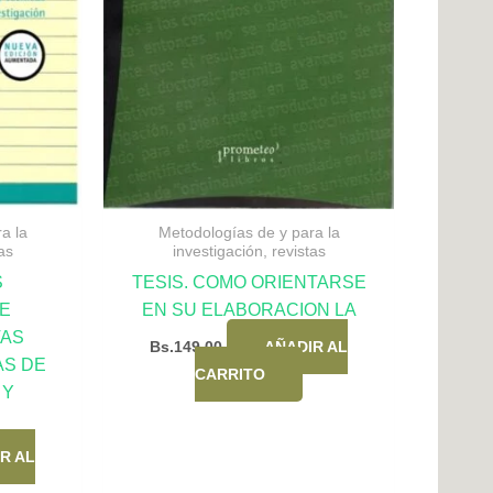
a la
Metodologías de y para la
as
investigación, revistas
S
TESIS. COMO ORIENTARSE
E
EN SU ELABORACION LA
VAS
Bs.
149,00
AÑADIR AL
AS DE
CARRITO
 Y
R AL