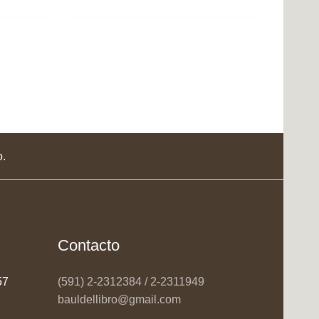
o.
Contacto
957
(591) 2-2312384 / 2-2311949
bauldellibro@gmail.com