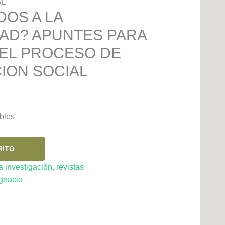
AL
OS A LA
DAD? APUNTES PARA
EL PROCESO DE
ION SOCIAL
bles
RITO
 investigación, revistas
gnacio