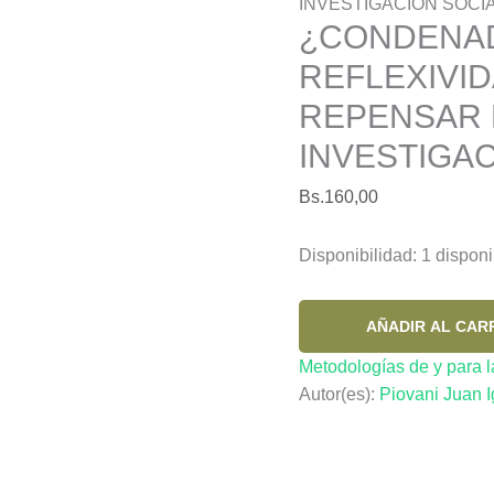
INVESTIGACION SOCI
¿CONDENAD
REFLEXIVI
REPENSAR 
INVESTIGAC
Bs.
160,00
Disponibilidad:
1 disponi
¿CONDENADOS
AÑADIR AL CAR
A
Metodologías de y para la
LA
Autor(es):
Piovani Juan I
REFLEXIVIDAD?
APUNTES
PARA
REPENSAR