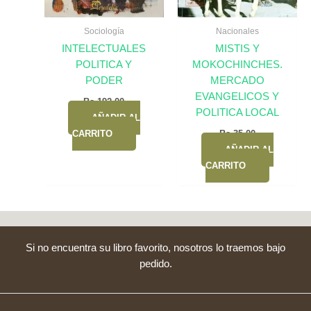
Sociología
Nacionales
INTELECTUALES
MISTIS Y
POLITICA Y
MOKOCHINCHES.
PODER
MERCADO
EVANGELICOS Y
Bs.
192,00
POLITICA LOCAL
AÑADIR AL
CARRITO
Bs.
35,00
AÑADIR AL
CARRITO
Si no encuentra su libro favorito, nosotros lo traemos bajo
pedido.