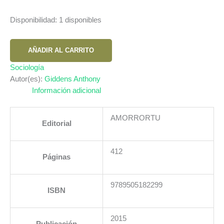
Disponibilidad:
1 disponibles
CONSTITUCION
AÑADIR AL CARRITO
DE
LA
Sociología
SOCIEDAD.
Autor(es):
Giddens Anthony
BASES
Información adicional
PARA
LA
AMORRORTU
Editorial
TEORIA
DE
LA
412
Páginas
ESTRUCTURACION
LA
cantidad
9789505182299
ISBN
2015