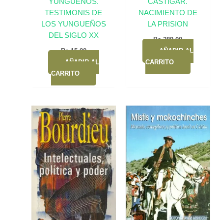
YUNGUEÑOS.
CASTIGAR.
TESTIMONIS DE
NACIMIENTO DE
LOS YUNGUEÑOS
LA PRISION
DEL SIGLO XX
Bs.
289,00
Bs.
15,00
AÑADIR AL
AÑADIR AL
CARRITO
CARRITO