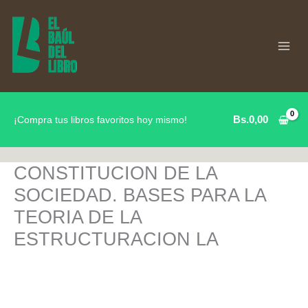
Ir
al
contenido
Bs.
0,00
¡Compra tus libros favoritos hoy mismo!
CONSTITUCION DE LA
SOCIEDAD. BASES PARA LA
TEORIA DE LA
ESTRUCTURACION LA