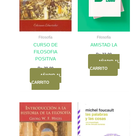
Filosofía
Filosofía
CURSO DE
AMISTAD LA
FILOSOFIA
Bs.
33,00
POSITIVA
AÑADIR AL
Bs.
39,00
CARRITO
AÑADIR AL
CARRITO