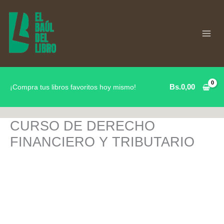
Ir
al
contenido
Bs.
0,00
¡Compra tus libros favoritos hoy mismo!
CURSO DE DERECHO
FINANCIERO Y TRIBUTARIO