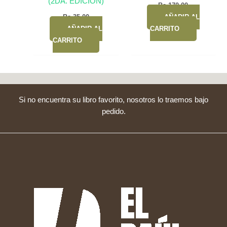
(2DA. EDICION)
Bs.
170,00
Bs.
35,00
AÑADIR AL
AÑADIR AL
CARRITO
CARRITO
Si no encuentra su libro favorito, nosotros lo traemos bajo
pedido.