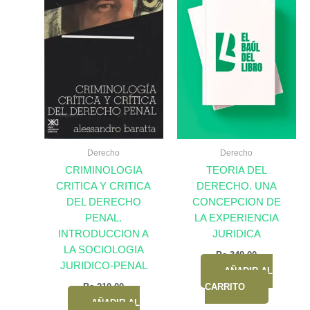
Derecho
Derecho
CRIMINOLOGIA
TEORIA DEL
CRITICA Y CRITICA
DERECHO. UNA
DEL DERECHO
CONCEPCION DE
PENAL.
LA EXPERIENCIA
INTRODUCCION A
JURIDICA
LA SOCIOLOGIA
Bs.
349,00
JURIDICO-PENAL
AÑADIR AL
Bs.
210,00
CARRITO
AÑADIR AL