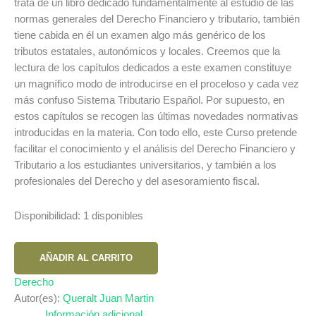
trata de un libro dedicado fundamentalmente al estudio de las
normas generales del Derecho Financiero y tributario, también
tiene cabida en él un examen algo más genérico de los
tributos estatales, autonómicos y locales. Creemos que la
lectura de los capítulos dedicados a este examen constituye
un magnífico modo de introducirse en el proceloso y cada vez
más confuso Sistema Tributario Español. Por supuesto, en
estos capítulos se recogen las últimas novedades normativas
introducidas en la materia. Con todo ello, este Curso pretende
facilitar el conocimiento y el análisis del Derecho Financiero y
Tributario a los estudiantes universitarios, y también a los
profesionales del Derecho y del asesoramiento fiscal.
Disponibilidad:
1 disponibles
CURSO
AÑADIR AL CARRITO
DE
DERECHO
Derecho
FINANCIERO
Autor(es):
Queralt Juan Martin
Y
Información adicional