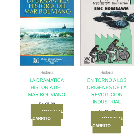
Historia
Historia
LA DRAMATICA
EN TORNO A LOS
HISTORIA DEL
ORIGENES DE LA
MAR BOLIVIANO
REVOLUCION
INDUSTRIAL
Bs.
65,00
AÑADIR AL
Bs.
99,00
CARRITO
AÑADIR AL
CARRITO