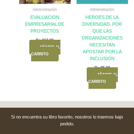
Administración
Administración
EVALUACION
HEROES DE LA
EMPRESARIAL DE
DIVERSIDAD. POR
PROYECTOS
QUE LAS
ORGANIZACIONES
Bs.
213,00
NECESITAN
AÑADIR AL
APOSTAR POR LA
CARRITO
INCLUSION
Bs.
95,00
AÑADIR AL
CARRITO
Si no encuentra su libro favorito, nosotros lo traemos bajo
pedido.