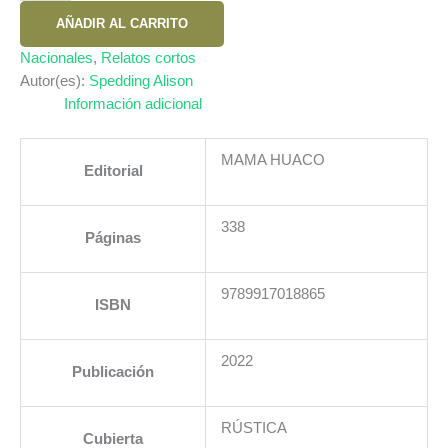
EN
AÑADIR AL CARRITO
CUANDO
SATURNINA.
Nacionales
,
Relatos cortos
SATURNINA
Autor(es):
Spedding Alison
FROM
Información adicional
TIME
TO
MAMA HUACO
Editorial
TIME.
UNA
HISTORIA
338
Páginas
ORAL
DEL
FUTURO
9789917018865
ISBN
cantidad
2022
Publicación
RÚSTICA
Cubierta