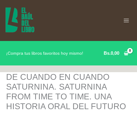
Ir
al
contenido
Bs.
0,00
¡Compra tus libros favoritos hoy mismo!
DE CUANDO EN CUANDO
SATURNINA. SATURNINA
FROM TIME TO TIME. UNA
HISTORIA ORAL DEL FUTURO