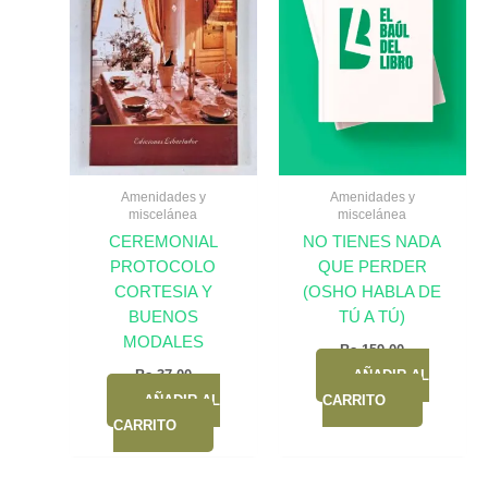
Amenidades y
Amenidades y
miscelánea
miscelánea
CEREMONIAL
NO TIENES NADA
PROTOCOLO
QUE PERDER
CORTESIA Y
(OSHO HABLA DE
BUENOS
TÚ A TÚ)
MODALES
Bs.
159,00
Bs.
37,00
AÑADIR AL
AÑADIR AL
CARRITO
CARRITO