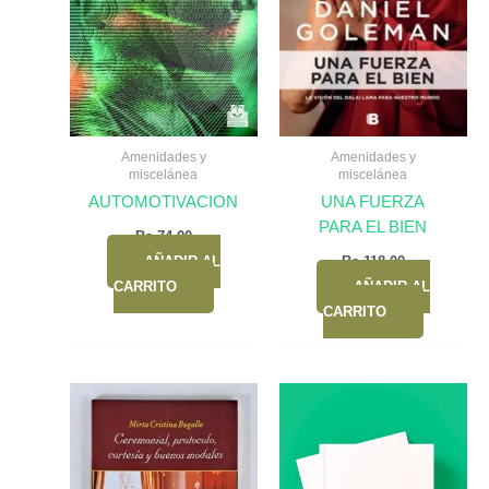
Amenidades y
Amenidades y
miscelánea
miscelánea
AUTOMOTIVACION
UNA FUERZA
PARA EL BIEN
Bs.
74,00
AÑADIR AL
Bs.
118,00
CARRITO
AÑADIR AL
CARRITO