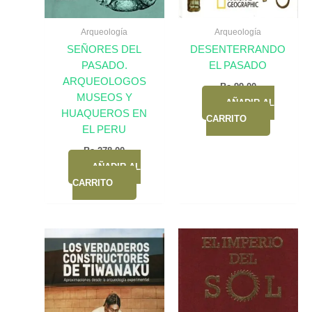
Arqueología
Arqueología
SEÑORES DEL
DESENTERRANDO
PASADO.
EL PASADO
ARQUEOLOGOS
Bs.
99,00
MUSEOS Y
AÑADIR AL
HUAQUEROS EN
CARRITO
EL PERU
Bs.
278,00
AÑADIR AL
CARRITO