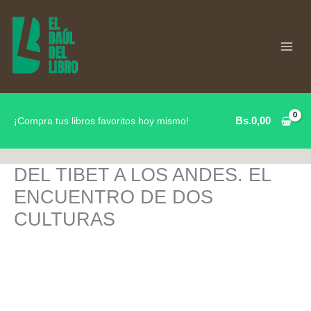
Ir
al
contenido
Bs.
0,00
¡Compra tus libros favoritos hoy mismo!
DEL TIBET A LOS ANDES. EL
ENCUENTRO DE DOS
CULTURAS