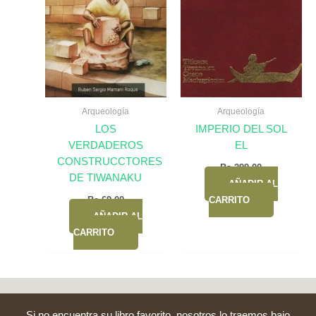
Arqueología
Arqueología
LOS
IMPERIO DEL SOL
VERDADEROS
EL
CONSTRUCCTORES
Bs.
299,00
DE TIWANAKU
AÑADIR AL
Bs.
69,00
CARRITO
AÑADIR AL
CARRITO
Si no encuentra su libro favorito, nosotros lo traemos bajo