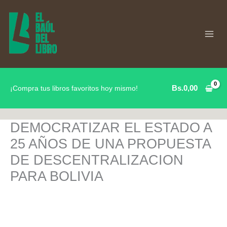
Ir
al
contenido
Bs.
0,00
¡Compra tus libros favoritos hoy mismo!
DEMOCRATIZAR EL ESTADO A
25 AÑOS DE UNA PROPUESTA
DE DESCENTRALIZACION
PARA BOLIVIA