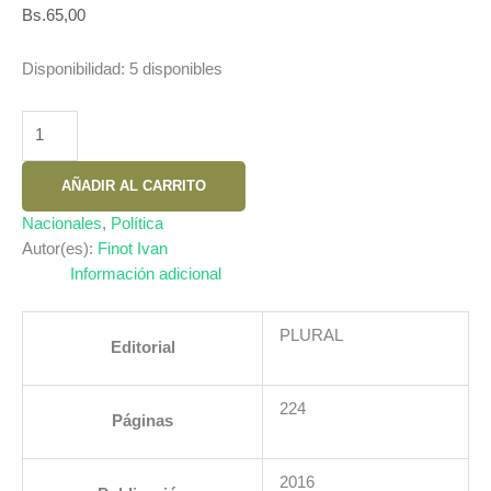
Bs.
65,00
Disponibilidad:
5 disponibles
DEMOCRATIZAR
EL
ESTADO
AÑADIR AL CARRITO
A
25
Nacionales
,
Política
AÑOS
Autor(es):
Finot Ivan
DE
Información adicional
UNA
PROPUESTA
PLURAL
Editorial
DE
DESCENTRALIZACION
PARA
224
Páginas
BOLIVIA
cantidad
2016