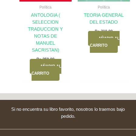
Política
Política
ANTOLOGIA (
TEORIA GENERAL
SELECCION
DEL ESTADO
TRADUCCION Y
Bs.
310,00
NOTAS DE
AÑADIR AL
MANUEL
CARRITO
SACRISTAN)
Bs.
259,00
AÑADIR AL
CARRITO
Si no encuentra su libro favorito, nosotros lo traemos bajo
pedido.