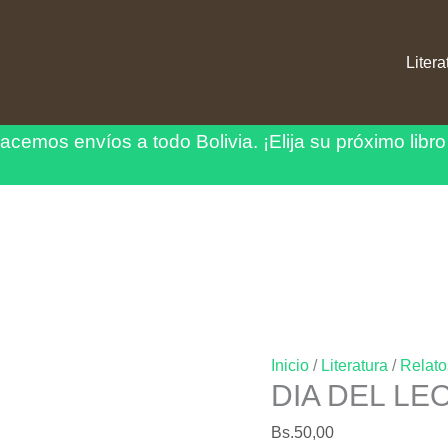
Litera
acemos envíos a todo Bolivia.
¡Elija su próximo libro
Inicio
/
Literatura
/
Relato
DIA DEL LE
Bs.
50,00