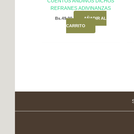
CUENTOS ANDINOS DICHOS
REFRANES ADIVINANZAS
Bs.
49,00
AÑADIR AL
CARRITO
S