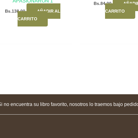
APASIONARON 1
Bs.
84,00
AÑADI
Bs.
138,00
AÑADIR AL
CARRITO
CARRITO
i no encuentra su libro favorito, nosotros lo traemos bajo pedid