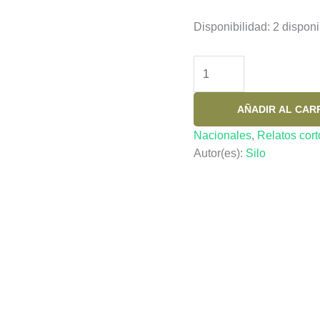
Disponibilidad:
2 disponi
DIA
DEL
LEON
AÑADIR AL CAR
ALADO
cantidad
Nacionales
,
Relatos cort
Autor(es):
Silo