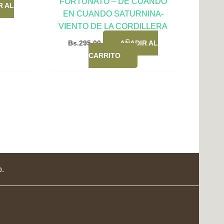
FORTUNATO – DE CUANDO
R AL
EN CUANDO SATURNINA-
VIENTO DE LA CORDILLERA
Bs.
295,00
AÑADIR AL
CARRITO
o.