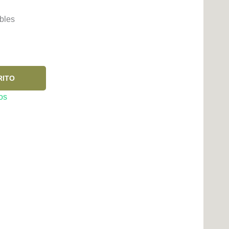
bles
RITO
os