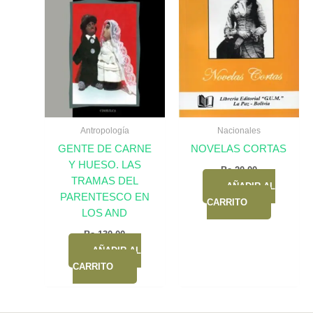
Antropología
Nacionales
GENTE DE CARNE
NOVELAS CORTAS
Y HUESO. LAS
Bs.
20,00
TRAMAS DEL
AÑADIR AL
PARENTESCO EN
CARRITO
LOS AND
Bs.
130,00
AÑADIR AL
CARRITO