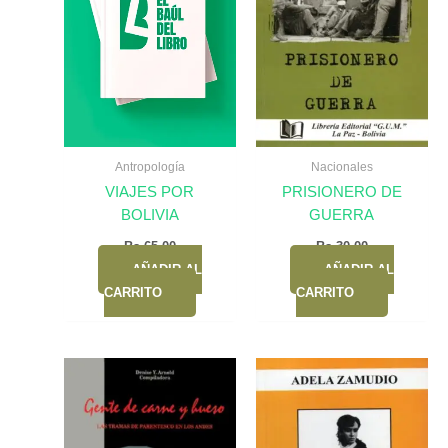
Antropología
Nacionales
VIAJES POR
PRISIONERO DE
BOLIVIA
GUERRA
Bs.
65,00
Bs.
30,00
AÑADIR AL
AÑADIR AL
CARRITO
CARRITO