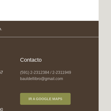
o.
Contacto
957
(591) 2-2312384 / 2-2311949
bauldellibro@gmail.com
IR A GOOGLE MAPS
00