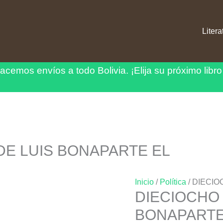
Litera
acemos envíos a todo Bolivia.
¡Elija su próximo libro
DE LUIS BONAPARTE EL
Inicio
/
Política
/ DIECI
DIECIOCHO
BONAPARTE