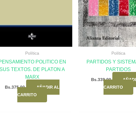
Política
Política
PENSAMIENTO POLITICO EN
PARTIDOS Y SISTEM
SUS TEXTOS. DE PLATON A
PARTIDOS
MARX
Bs.
339,00
AÑADI
Bs.
375,00
AÑADIR AL
CARRITO
CARRITO