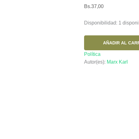
Bs.
37,00
Disponibilidad:
1 disponi
DIECIOCHO
AÑADIR AL CAR
BRUMARIO
Política
DE
Autor(es):
Marx Karl
LUIS
BONAPARTE
EL
cantidad