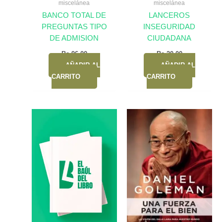
miscelánea
miscelánea
BANCO TOTAL DE
LANCEROS
PREGUNTAS TIPO
INSEGURIDAD
DE ADMISION
CIUDADANA
Bs.
96,00
Bs.
20,00
AÑADIR AL
AÑADIR AL
CARRITO
CARRITO