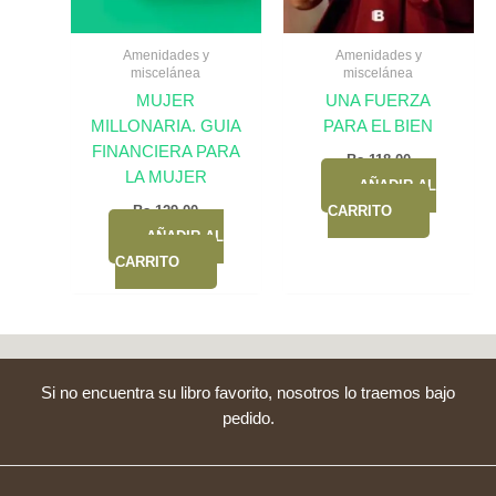
Amenidades y
Amenidades y
miscelánea
miscelánea
MUJER
UNA FUERZA
MILLONARIA. GUIA
PARA EL BIEN
FINANCIERA PARA
Bs.
118,00
LA MUJER
AÑADIR AL
Bs.
129,00
CARRITO
AÑADIR AL
CARRITO
Si no encuentra su libro favorito, nosotros lo traemos bajo
pedido.