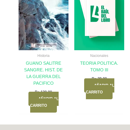
Historia
Nacionales
GUANO SALITRE
TEORIA POLITICA.
SANGRE. HIST. DE
TOMO III
LA GUERRA DEL
Bs.
39,00
PACIFICO
AÑADIR AL
Bs.
130,00
CARRITO
AÑADIR AL
CARRITO