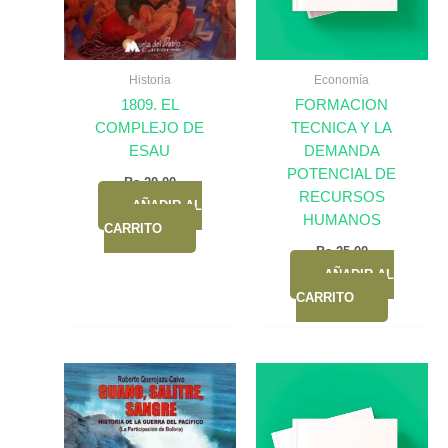
Historia
Economía
1809. EL
FORMACION
COMPLEJO DE
TECNICA Y LA
ESAU
DEMANDA
POTENCIAL DE
Bs.
20,00
RECURSOS
AÑADIR AL
HUMANOS
CARRITO
Bs.
25,00
AÑADIR AL
CARRITO