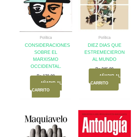
Política
Política
CONSIDERACIONES
DIEZ DIAS QUE
SOBRE EL
ESTREMECIERON
MARXISMO
AL MUNDO
OCCIDENTAL.
Bs.
246,00
Bs.
170,00
AÑADIR AL
AÑADIR AL
CARRITO
CARRITO