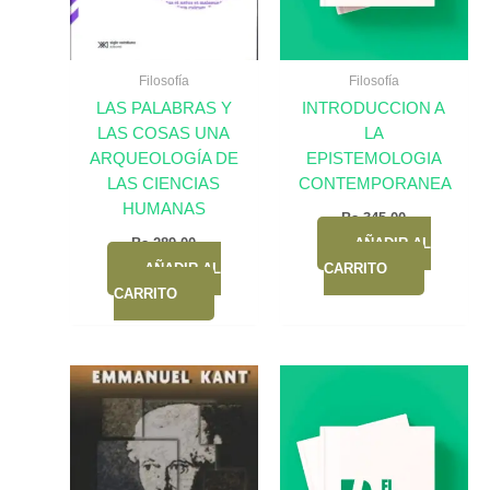
Filosofía
Filosofía
LAS PALABRAS Y
INTRODUCCION A
LAS COSAS UNA
LA
ARQUEOLOGÍA DE
EPISTEMOLOGIA
LAS CIENCIAS
CONTEMPORANEA
HUMANAS
Bs.
345,00
Bs.
289,00
AÑADIR AL
AÑADIR AL
CARRITO
CARRITO