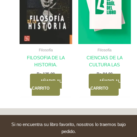
Filosofía
Filosofía
FILOSOFIA DE LA
CIENCIAS DE LA
HISTORIA.
CULTURA LAS
Bs.
135,00
Bs.
84,00
AÑADIR AL
AÑADIR AL
CARRITO
CARRITO
Si no encuentra su libro favorito, nosotros lo traemos bajo
pedido.