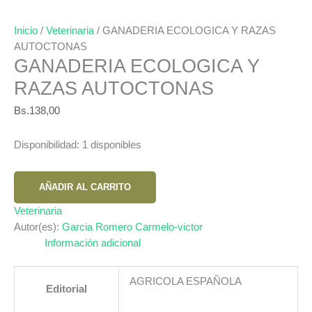
Inicio
/
Veterinaria
/ GANADERIA ECOLOGICA Y RAZAS
AUTOCTONAS
GANADERIA ECOLOGICA Y
RAZAS AUTOCTONAS
Bs.
138,00
Disponibilidad:
1 disponibles
GANADERIA
AÑADIR AL CARRITO
ECOLOGICA
Y
Veterinaria
RAZAS
Autor(es):
Garcia Romero Carmelo-victor
AUTOCTONAS
Información adicional
cantidad
AGRICOLA ESPAÑOLA
Editorial