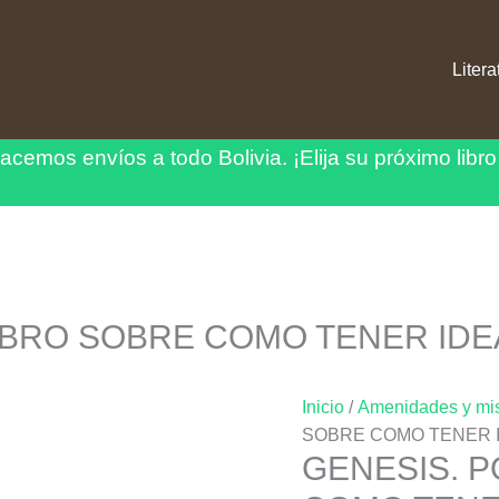
Litera
acemos envíos a todo Bolivia.
¡Elija su próximo libro
LIBRO SOBRE COMO TENER IDE
Inicio
/
Amenidades y mi
SOBRE COMO TENER I
GENESIS. P