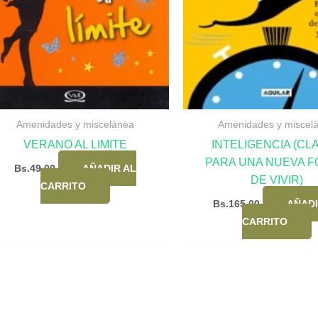
Amenidades y miscelánea
Amenidades y miscel
VERANO AL LIMITE
INTELIGENCIA (CL
PARA UNA NUEVA 
Bs.
49,00
AÑADIR AL
DE VIVIR)
CARRITO
Bs.
165,00
AÑADI
CARRITO