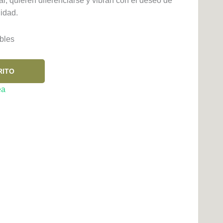
l, quieren diferenciarse y vibran con el deseo de
lidad.
bles
RITO
ea