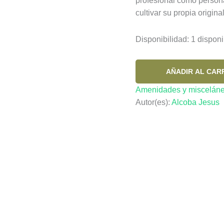
profesional como persona
cultivar su propia origina
Disponibilidad:
1 disponi
GENESIS.
AÑADIR AL CAR
POR
Amenidades y miscelán
FIN
Autor(es):
Alcoba Jesus
UN
LIBRO
SOBRE
COMO
TENER
IDEAS
ORIGINALES
cantidad