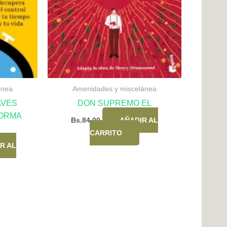
ánea
Amenidades y miscelánea
AVES
DON SUPREMO EL
FORMA
Bs.
84,00
AÑADIR AL
CARRITO
R AL