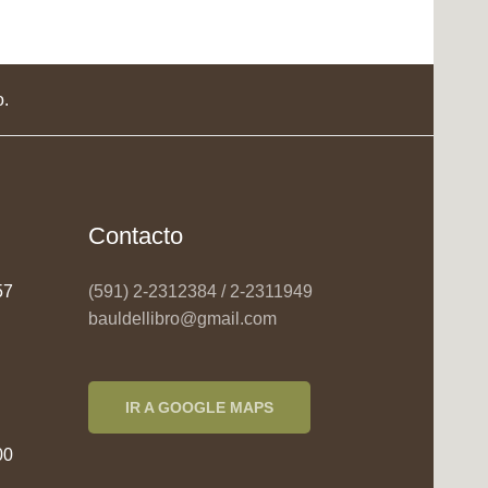
o.
Contacto
957
(591) 2-2312384 / 2-2311949
bauldellibro@gmail.com
IR A GOOGLE MAPS
00