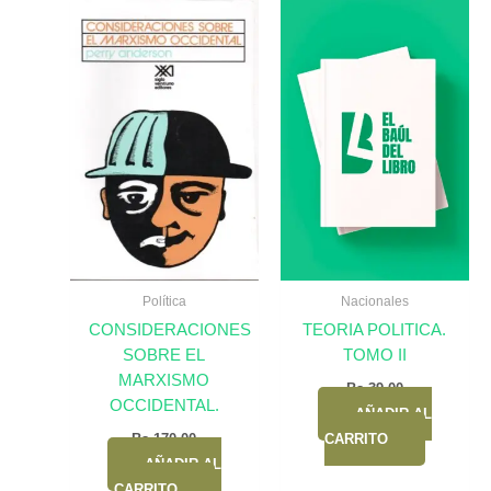
Política
Nacionales
CONSIDERACIONES
TEORIA POLITICA.
SOBRE EL
TOMO II
MARXISMO
Bs.
39,00
OCCIDENTAL.
AÑADIR AL
Bs.
170,00
CARRITO
AÑADIR AL
CARRITO