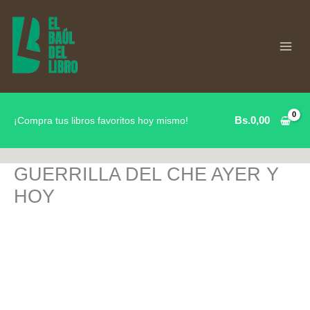
Ir
al
contenido
Bs.
0,00
¡Compra tus libros favoritos hoy mismo!
GUERRILLA DEL CHE AYER Y
HOY