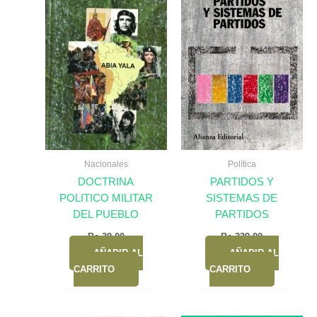
Nacionales
Política
DOCTRINA
PARTIDOS Y
POLITICO MILITAR
SISTEMAS DE
DEL PUEBLO
PARTIDOS
Bs.
39,00
Bs.
339,00
AÑADIR AL
AÑADIR AL
CARRITO
CARRITO