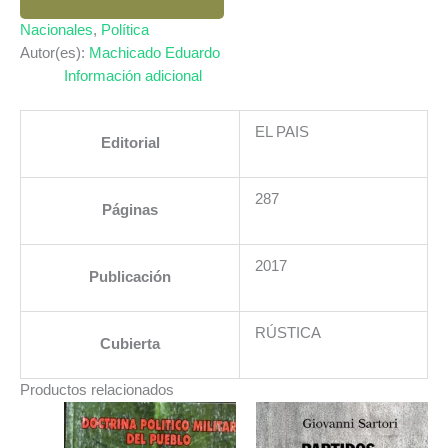
AYER
Y
Nacionales
,
Política
HOY
Autor(es):
Machicado Eduardo
cantidad
Información adicional
EL PAIS
Editorial
287
Páginas
2017
Publicación
RÚSTICA
Cubierta
Productos relacionados