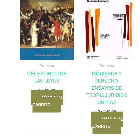
Derecho
Derecho
DEL ESPIRITU DE
IZQUIERDA Y
LAS LEYES
DERECHO.
ENSAYOS DE
Bs.
89,00
TEORIA JURIDICA
AÑADIR AL
CRITICA
CARRITO
Bs.
149,00
AÑADIR AL
CARRITO