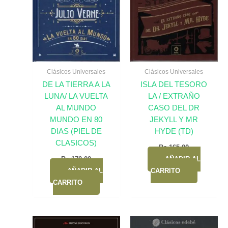
Clásicos Universales
Clásicos Universales
DE LA TIERRA A LA
ISLA DEL TESORO
LUNA/ LA VUELTA
LA / EXTRAÑO
AL MUNDO
CASO DEL DR
MUNDO EN 80
JEKYLL Y MR
DIAS (PIEL DE
HYDE (TD)
CLASICOS)
Bs.
165,00
Bs.
170,00
AÑADIR AL
AÑADIR AL
CARRITO
CARRITO