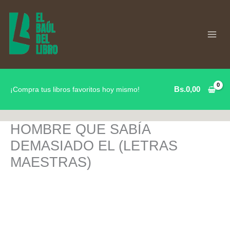
Ir
al
contenido
Bs.
0,00
¡Compra tus libros favoritos hoy mismo!
HOMBRE QUE SABÍA
DEMASIADO EL (LETRAS
MAESTRAS)