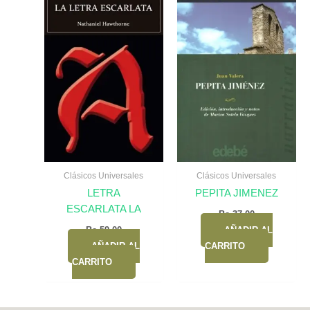
Clásicos Universales
Clásicos Universales
LETRA
PEPITA JIMENEZ
ESCARLATA LA
Bs.
37,00
Bs.
59,00
AÑADIR AL
AÑADIR AL
CARRITO
CARRITO