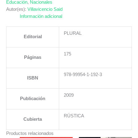
Y
Educación
,
Nacionales
SUS
Autor(es):
Villavicencio Said
DESAFIOS
Información adicional
LA.
cantidad
PLURAL
Editorial
175
Páginas
978-99954-1-192-3
ISBN
2009
Publicación
RÚSTICA
Cubierta
Productos relacionados