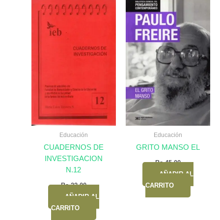
Educación
Educación
CUADERNOS DE
GRITO MANSO EL
INVESTIGACION
Bs.
45,00
N.12
AÑADIR AL
Bs.
22,00
CARRITO
AÑADIR AL
CARRITO