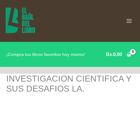
Ir
al
contenido
Bs.
0,00
¡Compra tus libros favoritos hoy mismo!
INVESTIGACION CIENTIFICA Y
SUS DESAFIOS LA.