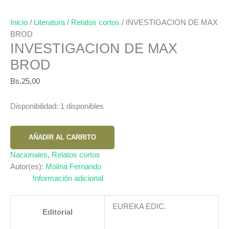
Inicio
/
Literatura
/
Relatos cortos
/ INVESTIGACION DE MAX
BROD
INVESTIGACION DE MAX
BROD
Bs.
25,00
Disponibilidad:
1 disponibles
INVESTIGACION
AÑADIR AL CARRITO
DE
MAX
Nacionales
,
Relatos cortos
BROD
Autor(es):
Molina Fernando
cantidad
Información adicional
EUREKA EDIC.
Editorial