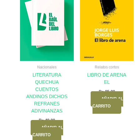
Nacionales
Relatos cortos
LITERATURA
LIBRO DE ARENA
QUECHUA
EL
CUENTOS
Bs.
85,00
ANDINOS DICHOS
AÑADIR AL
REFRANES
CARRITO
ADIVINANZAS
Bs.
49,00
AÑADIR AL
CARRITO