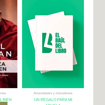
ánea
Amenidades y miscelánea
L BIEN
UN REGALO PARA MI