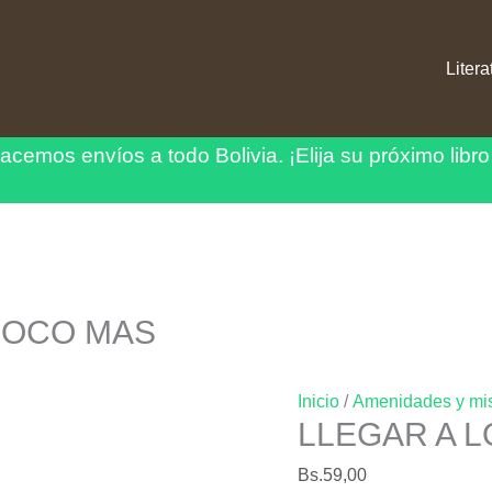
Litera
acemos envíos a todo Bolivia.
¡Elija su próximo libro
 POCO MAS
Inicio
/
Amenidades y mi
LLEGAR A L
Bs.
59,00