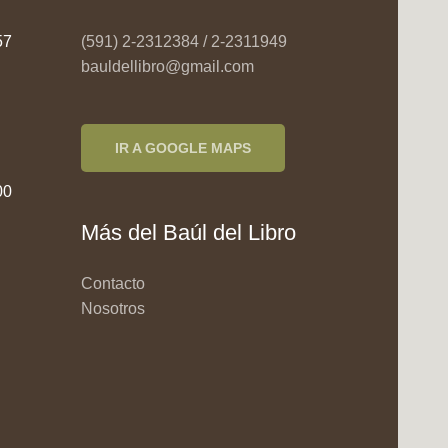
957
(591) 2-2312384 / 2-2311949
bauldellibro@gmail.com
IR A GOOGLE MAPS
00
Más del Baúl del Libro
Contacto
Nosotros