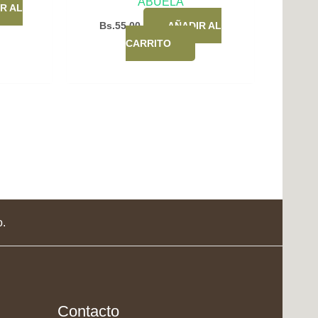
ABUELA
R AL
Bs.
55,00
AÑADIR AL
CARRITO
o.
Contacto