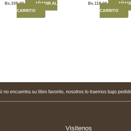
Bs.
335,00
AÑADIR AL
Bs.
118,00
AÑADI
CARRITO
CARRITO
i no encuentra su libro favorito, nosotros lo traemos bajo pedid
Visítenos