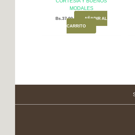
CORTESIA Y BUENOS
MODALES
Bs.
37,00
AÑADIR AL
CARRITO
S