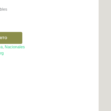
bles
RITO
ea
,
Nacionales
rg