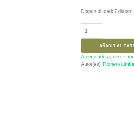
Disponibilidad:
7 disponi
LLEGAR
A
LOS
AÑADIR AL CAR
99
Y
Amenidades y miscelán
UN
Autor(es):
Romero Limbe
POCO
MAS
cantidad