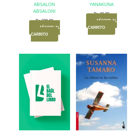
ABSALON
YANAKUNA
ABSALON!
Bs.
40,00
Bs.
230,00
AÑADIR AL
AÑADIR AL
CARRITO
CARRITO