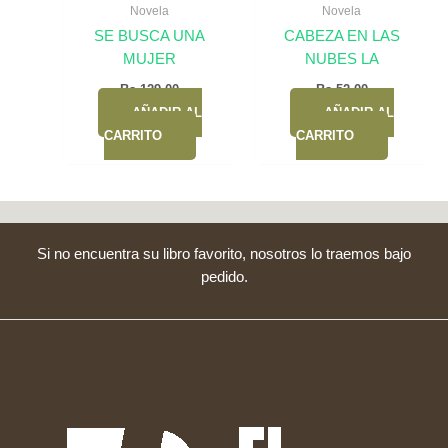
Novela
Novela
SE BUSCA UNA
CABEZA EN LAS
MUJER
NUBES LA
Bs.
129,00
Bs.
52,00
AÑADIR AL
AÑADIR AL
CARRITO
CARRITO
Si no encuentra su libro favorito, nosotros lo traemos bajo
pedido.