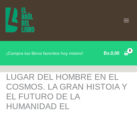
Ir
al
contenido
Bs.
0,00
¡Compra tus libros favoritos hoy mismo!
LUGAR DEL HOMBRE EN EL
COSMOS. LA GRAN HISTOIA Y
EL FUTURO DE LA
HUMANIDAD EL