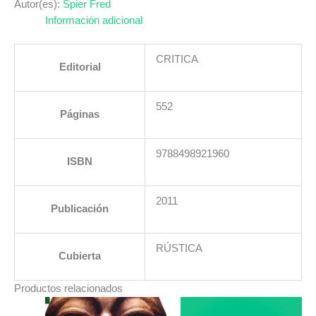
EN
Autor(es):
Spier Fred
EL
Información adicional
COSMOS.
LA
CRITICA
Editorial
GRAN
HISTOIA
Y
552
Páginas
EL
FUTURO
DE
9788498921960
ISBN
LA
HUMANIDAD
EL
2011
Publicación
cantidad
RÚSTICA
Cubierta
Productos relacionados