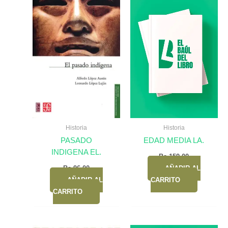
Historia
Historia
PASADO
EDAD MEDIA LA.
INDIGENA EL.
Bs.
159,00
Bs.
96,00
AÑADIR AL
AÑADIR AL
CARRITO
CARRITO