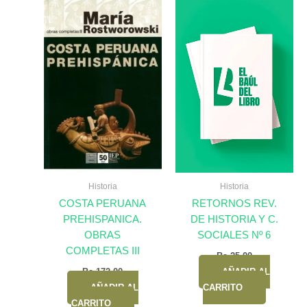
Historia
Historia
COSTA PERUANA
RETORNOS REV.
PREHISPANICA.
DE HISTORIA Y C.
OBRAS
SOCIALES Nº 6
COMPLETAS III
Bs.
25,00
Bs.
172,00
AÑADIR AL
AÑADIR AL
CARRITO
CARRITO